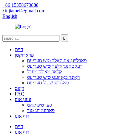
+86 15358673888
xinjiamei@gmail.com
English
היים
פּראָדוקטן
פאַרלייגן-אין-האַלב טיש סעריעס
רעקטאַנגגיאַלער טיש סעריעס
קלאַפּ מאָולד מעבל
ראָונד באַנקעט טיש סעריעס
פאָלדינג שטול סעריעס
נייַעס
FAQ
וועגן אונז
סערטיפיקאַט
פאַרנעמונג טור
רוף אונז
היים
רוף אונז