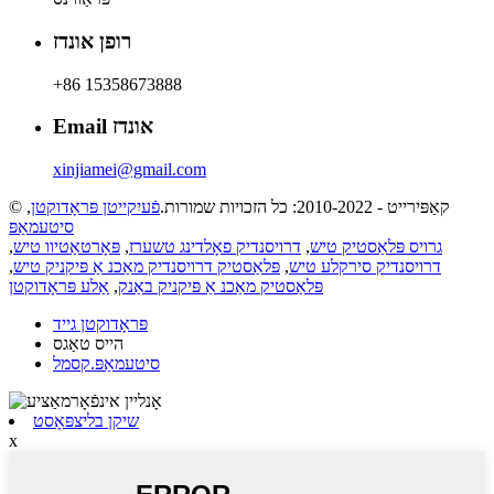
רופן אונדז
+86 15358673888
Email אונדז
xinjiamei@gmail.com
,
פֿעיִקייטן פּראָדוקטן
© קאַפּירייט - 2010-2022: כל הזכויות שמורות.
סיטעמאַפּ
,
פּאָרטאַטיוו טיש
,
דרויסנדיק פאָלדינג טשערז
,
גרויס פּלאַסטיק טיש
,
פּלאַסטיק דרויסנדיק מאַכנ אַ פּיקניק טיש
,
דרויסנדיק סירקלע טיש
אַלע פּראָדוקטן
,
פּלאַסטיק מאַכנ אַ פּיקניק באַנק
פּראָדוקטן גייד
הייס טאַגס
סיטעמאַפּ.קסמל
שיקן בליצפּאָסט
x