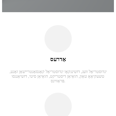
אַדרעס
ינדוסטריאַל וועג, דזשינגקאָו ינדוסטריאַל קאַנסאַנטריישאַן זאָנע,
טשעקיאַאָ טאַון, הואַיאַן דיסטריקט, הואַיאַן סיטי, דזשיאַנגסו
פּראַווינס.