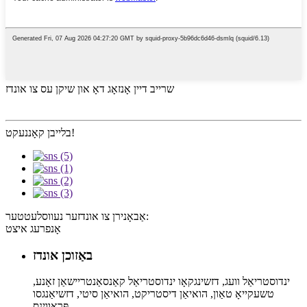
שרייב דיין אָנזאָג דאָ און שיקן עס צו אונדז
בלייבן קאָננעקט!
אַבאָנירן צו אונדזער נעווסלעטטער:
אָנפרעג איצט
באַזוכן אונדז
ינדוסטריאַל וועג, דזשינגקאָו ינדוסטריאַל קאַנסאַנטריישאַן זאָנע,
טשעקייאָ טאַון, הואיאַן דיסטריקט, הואיאַן סיטי, דזשיאַנגסו
פּראַווינס