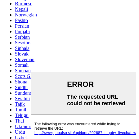
Burmese
Nepali
Norwegian
Pashto
Persian
Punjabi
Serbian
Sesotho
Sinhala
Slovak
Slovenian
Somali
Samoan
Scots Gaelic
Shona
Sindhi
Sundanese
Swahili
Tajik
Tamil
Telugu
Thai
Ukrainian
Urdu
Uzbek