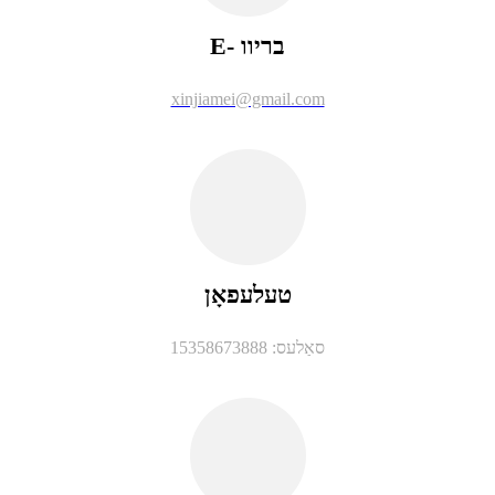
E- בריוו
xinjiamei@gmail.com
טעלעפאָן
סאַלעס: 15358673888