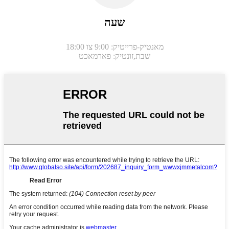
שעה
מאנטיק-פרייטיק: 9:00 צו 18:00
שבת,
זונטיק: פארמאכט